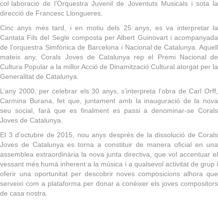
col·laboració de l’Orquestra Juvenil de Joventuts Musicals i sota la
direcció de Francesc Llongueres.
Cinc anys més tard, i en motiu dels 25 anys, es va interpretar la
Cantata Fils del Segle composta per Albert Guinovart i acompanyada
de l’orquestra Simfònica de Barcelona i Nacional de Catalunya. Aquell
mateix any, Corals Joves de Catalunya rep el Premi Nacional de
Cultura Popular a la millor Acció de Dinamització Cultural atorgat per la
Generalitat de Catalunya.
L’any 2000, per celebrar els 30 anys, s’interpreta l’obra de Carl Orff,
Carmina Burana, fet que, juntament amb la inauguració de la nova
seu social, farà que es finalment es passi a denominar-se Corals
Joves de Catalunya.
El 3 d’octubre de 2015, nou anys després de la dissolució de Corals
Joves de Catalunya es torna a constituir de manera oficial en una
assemblea extraordinària la nova junta directiva, que vol accentuar el
vessant més humà inherent a la música i a qualsevol activitat de grup i
oferir una oportunitat per descobrir noves composicions alhora que
serveixi com a plataforma per donar a conèixer els joves compositors
de casa nostra.